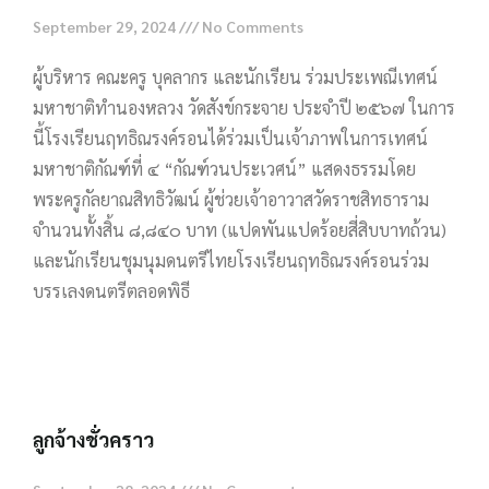
September 29, 2024
No Comments
ผู้บริหาร คณะครู บุคลากร และนักเรียน ร่วมประเพณีเทศน์
มหาชาติทำนองหลวง วัดสังข์กระจาย ประจำปี ๒๕๖๗ ในการ
นี้โรงเรียนฤทธิณรงค์รอนได้ร่วมเป็นเจ้าภาพในการเทศน์
มหาชาติกัณฑ์ที่ ๔ “กัณฑ์วนประเวศน์” แสดงธรรมโดย
พระครูกัลยาณสิทธิวัฒน์ ผู้ช่วยเจ้าอาวาสวัดราชสิทธาราม
จำนวนทั้งสิ้น ๘,๘๔๐ บาท (แปดพันแปดร้อยสี่สิบบาทถ้วน)
และนักเรียนชุมนุมดนตรีไทยโรงเรียนฤทธิณรงค์รอนร่วม
บรรเลงดนตรีตลอดพิธี
Read More »
ลูกจ้างชั่วคราว